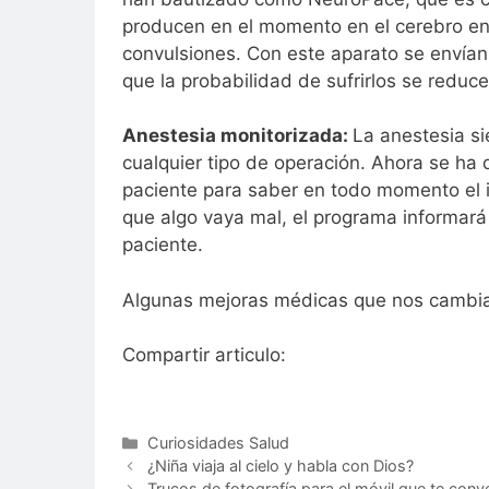
producen en el momento en el cerebro env
convulsiones. Con este aparato se envían 
que la probabilidad de sufrirlos se reduc
Anestesia monitorizada:
La anestesia s
cualquier tipo de operación. Ahora se ha
paciente para saber en todo momento el i
que algo vaya mal, el programa informará d
paciente.
Algunas mejoras médicas que nos cambiar
Compartir articulo:
Categorías
Curiosidades Salud
¿Niña viaja al cielo y habla con Dios?
Trucos de fotografía para el móvil que te conve