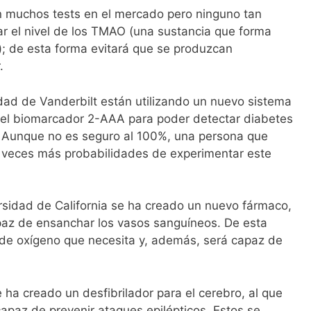
n muchos tests en el mercado pero ninguno tan
r el nivel de los TMAO (una sustancia que forma
s); de esta forma evitará que se produzcan
.
idad de Vanderbilt están utilizando un nuevo sistema
n del biomarcador 2-AAA para poder detectar diabetes
 Aunque no es seguro al 100%, una persona que
4 veces más probabilidades de experimentar este
rsidad de California se ha creado un nuevo fármaco,
paz de ensanchar los vasos sanguíneos. De esta
 de oxígeno que necesita y, además, será capaz de
e ha creado un desfibrilador para el cerebro, al que
paz de prevenir ataques epilépticos. Estos se