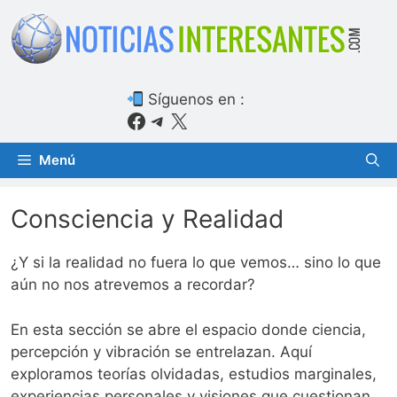
Saltar
al
contenido
Síguenos en :
Facebook
Telegram
X
Menú
Consciencia y Realidad
¿Y si la realidad no fuera lo que vemos… sino lo que
aún no nos atrevemos a recordar?
En esta sección se abre el espacio donde ciencia,
percepción y vibración se entrelazan. Aquí
exploramos teorías olvidadas, estudios marginales,
experiencias personales y visiones que cuestionan