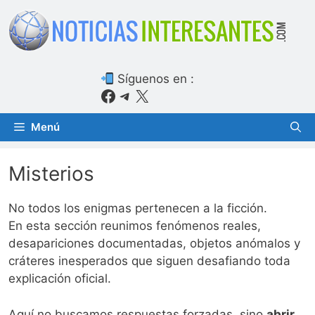
Saltar
al
contenido
Síguenos en :
Facebook
Telegram
X
Menú
Misterios
No todos los enigmas pertenecen a la ficción.
En esta sección reunimos fenómenos reales,
desapariciones documentadas, objetos anómalos y
cráteres inesperados que siguen desafiando toda
explicación oficial.
Aquí no buscamos respuestas forzadas, sino
abrir