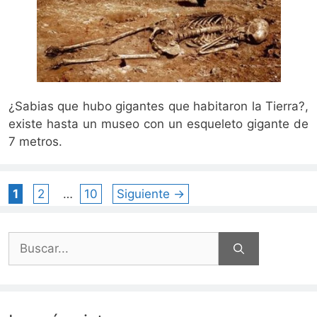
¿Sabias que hubo gigantes que habitaron la Tierra?,
existe hasta un museo con un esqueleto gigante de
7 metros.
Página
Página
Página
1
2
…
10
Siguiente
→
Buscar: