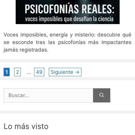
Voces imposibles, energía y misterio: descubre qué
se esconde tras las psicofonías más impactantes
jamás registradas.
Página
Página
Página
1
2
…
49
Siguiente
→
Buscar:
Lo más visto