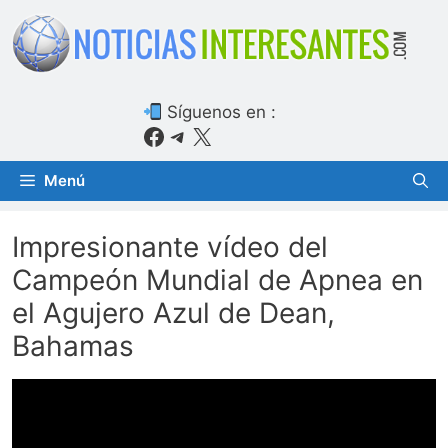
Saltar
al
contenido
Síguenos en :
Facebook
Telegram
X
Menú
Impresionante vídeo del
Campeón Mundial de Apnea en
el Agujero Azul de Dean,
Bahamas