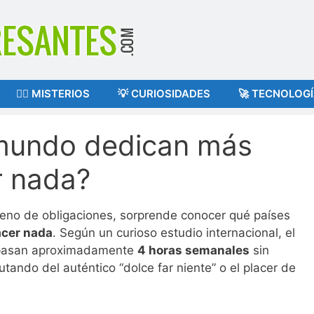
🕵️‍♂️ MISTERIOS
💡 CURIOSIDADES
🚀 TECNOLOG
 mundo dedican más
r nada?
eno de obligaciones, sorprende conocer qué países
acer nada
. Según un curioso estudio internacional, el
 pasan aproximadamente
4 horas semanales
sin
rutando del auténtico “dolce far niente” o el placer de