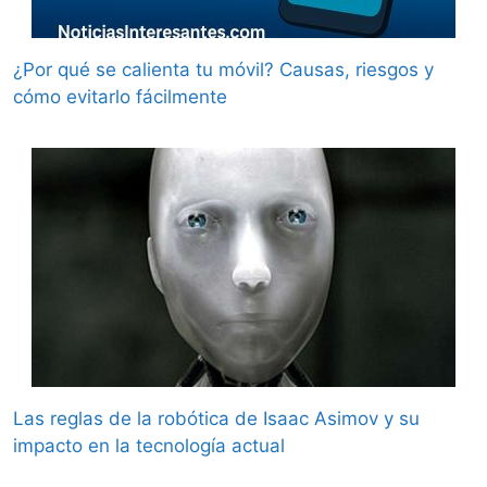
¿Por qué se calienta tu móvil? Causas, riesgos y
cómo evitarlo fácilmente
Las reglas de la robótica de Isaac Asimov y su
impacto en la tecnología actual