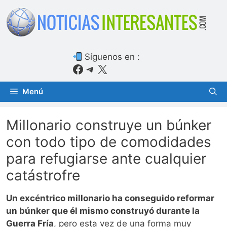
Saltar
al
contenido
Síguenos en :
Facebook
Telegram
X
Menú
Millonario construye un búnker
con todo tipo de comodidades
para refugiarse ante cualquier
catástrofre
Un excéntrico millonario ha conseguido reformar
un búnker que él mismo construyó durante la
Guerra Fría
, pero esta vez de una forma muy