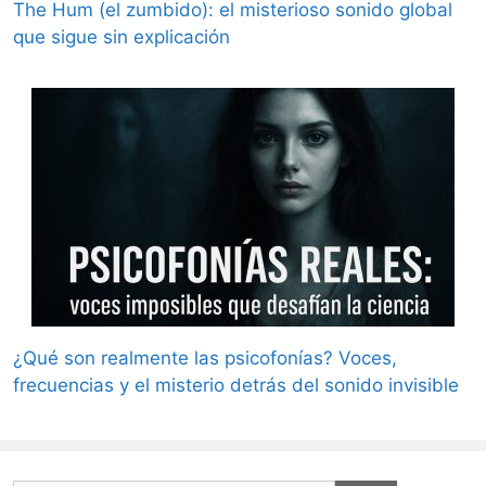
The Hum (el zumbido): el misterioso sonido global
que sigue sin explicación
¿Qué son realmente las psicofonías? Voces,
frecuencias y el misterio detrás del sonido invisible