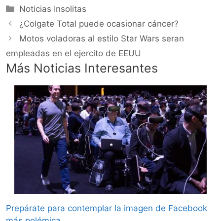
Categorías
Noticias Insolitas
¿Colgate Total puede ocasionar cáncer?
Motos voladoras al estilo Star Wars seran
empleadas en el ejercito de EEUU
Más Noticias Interesantes
Prepárate para contemplar la imagen de Facebook
más polémica