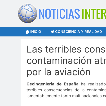
Saltar
al
contenido
🏠 INICIO
🧠 CONSCIENCIA Y REALIDAD
Las terribles con
contaminación at
por la aviación
Geoingenieria de España
ha realizado
terribles consecuencias de la contamin
lamentablemente tanto multinacionales c