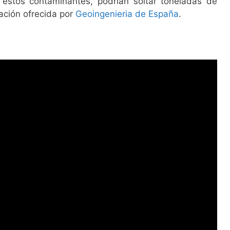
estos contaminantes, podrían soltar toneladas de
ación ofrecida por
Geoingenieria de España
.