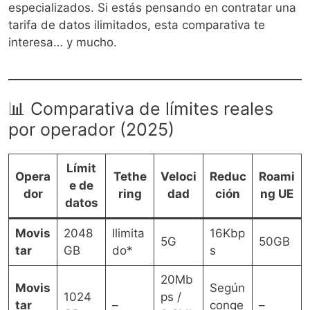
especializados. Si estás pensando en contratar una
tarifa de datos ilimitados, esta comparativa te
interesa… y mucho.
📊 Comparativa de límites reales
por operador (2025)
Límit
Opera
Tethe
Veloci
Reduc
Roami
e de
dor
ring
dad
ción
ng UE
datos
Movis
2048
Ilimita
16Kbp
5G
50GB
tar
GB
do*
s
20Mb
Movis
Según
1024
ps /
tar
–
conge
–