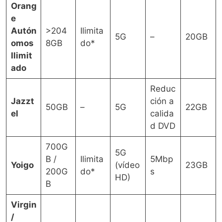
Orang
e
Autón
>204
Ilimita
5G
–
20GB
omos
8GB
do*
Ilimit
ado
Reduc
Jazzt
ción a
50GB
–
5G
22GB
el
calida
d DVD
700G
5G
B /
Ilimita
5Mbp
Yoigo
(vídeo
23GB
200G
do*
s
HD)
B
Virgin
/