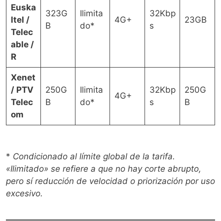
Euska
323G
Ilimita
32Kbp
ltel /
4G+
23GB
B
do*
s
Telec
able /
R
Xenet
/ PTV
250G
Ilimita
32Kbp
250G
4G+
Telec
B
do*
s
B
om
*
Condicionado al límite global de la tarifa.
«Ilimitado» se refiere a que no hay corte abrupto,
pero sí reducción de velocidad o priorización por uso
excesivo.