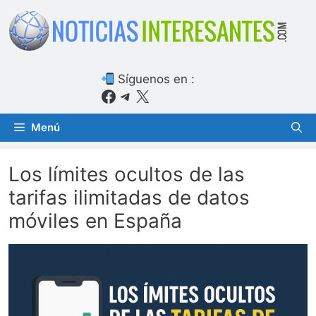
Saltar
al
contenido
Síguenos en :
Facebook
Telegram
X
Menú
Los límites ocultos de las
tarifas ilimitadas de datos
móviles en España