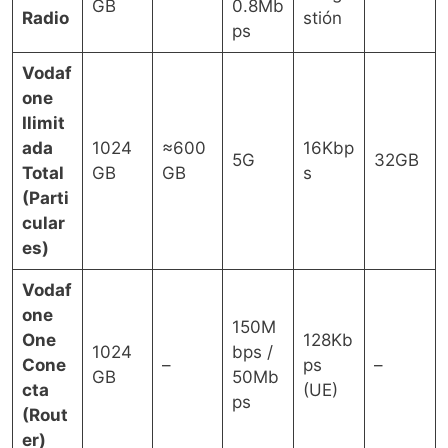
GB
0.8Mb
Radio
stión
ps
Vodaf
one
Ilimit
ada
1024
≈600
16Kbp
5G
32GB
Total
GB
GB
s
(Parti
cular
es)
Vodaf
one
150M
One
128Kb
1024
bps /
Cone
–
ps
–
GB
50Mb
cta
(UE)
ps
(Rout
er)