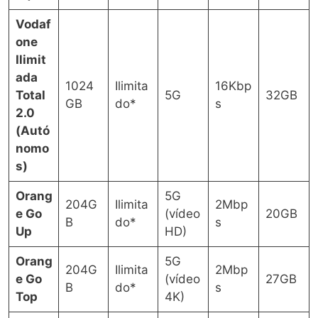
Vodaf
one
Ilimit
ada
1024
Ilimita
16Kbp
Total
5G
32GB
GB
do*
s
2.0
(Autó
nomo
s)
Orang
5G
204G
Ilimita
2Mbp
e Go
(vídeo
20GB
B
do*
s
Up
HD)
Orang
5G
204G
Ilimita
2Mbp
e Go
(vídeo
27GB
B
do*
s
Top
4K)