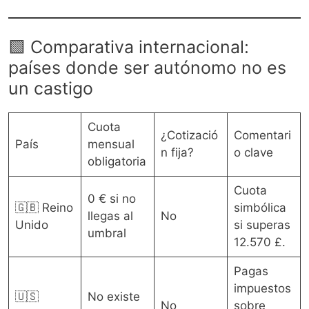
🟩 Comparativa internacional:
países donde ser autónomo no es
un castigo
Cuota
¿Cotizació
Comentari
País
mensual
n fija?
o clave
obligatoria
Cuota
0 € si no
🇬🇧 Reino
simbólica
llegas al
No
Unido
si superas
umbral
12.570 £.
Pagas
impuestos
🇺🇸
No existe
No
sobre