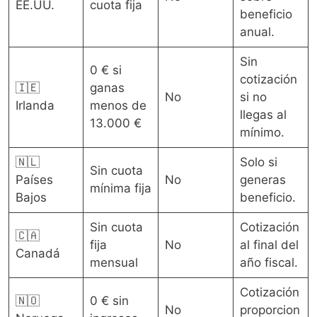
EE.UU.
cuota fija
beneficio
anual.
Sin
0 € si
cotización
🇮🇪
ganas
No
si no
Irlanda
menos de
llegas al
13.000 €
mínimo.
🇳🇱
Solo si
Sin cuota
Países
No
generas
mínima fija
Bajos
beneficio.
Sin cuota
Cotización
🇨🇦
fija
No
al final del
Canadá
mensual
año fiscal.
Cotización
🇳🇴
0 € sin
No
proporcion