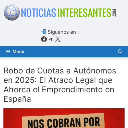
Saltar
al
contenido
Síguenos en :
Facebook
Telegram
X
Menú
Robo de Cuotas a Autónomos
en 2025: El Atraco Legal que
Ahorca el Emprendimiento en
España