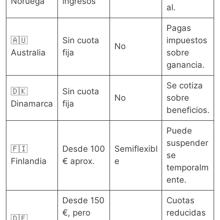
Noruega
ingresos
al.
Pagas
🇦🇺
Sin cuota
impuestos
No
Australia
fija
sobre
ganancia.
Se cotiza
🇩🇰
Sin cuota
No
sobre
Dinamarca
fija
beneficios.
Puede
suspender
🇫🇮
Desde 100
Semiflexibl
se
Finlandia
€ aprox.
e
temporalm
ente.
Desde 150
Cuotas
€, pero
reducidas
🇩🇪