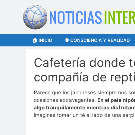
Saltar
al
contenido
🏠 INICIO
🧠 CONSCIENCIA Y REALIDAD
Cafetería donde 
compañía de rept
Parece que los japoneses siempre nos so
ocasiones extravagantes.
En el país nip
algo tranquilamente mientras disfrutamo
imaginas tomar un té al lado de una serpi