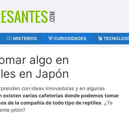
🕵️‍♂️ MISTERIOS
💡 CURIOSIDADES
🚀 TECNOLOG
tomar algo en
iles en Japón
rprenden con ideas innovadoras y en algunas
ón existen varias cafeterías donde podemos tomar
s de la compañía de todo tipo de reptiles
. ¿Te
ente pitón?