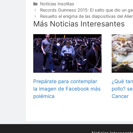
Categorías
Noticias Insolitas
Records Guinness 2015: El salto que dio un gat
Resuelto el enigma de las diapositivas del Ali
Más Noticias Interesantes
Prepárate para contemplar
¿Qué tan
la imagen de Facebook más
pollo? se
polémica
Cancer