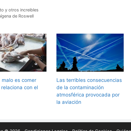
o y otros increibles
enígena de Roswell
 malo es comer
Las terribles consecuencias
 relaciona con el
de la contaminación
atmosférica provocada por
la aviación