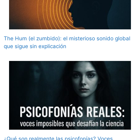
The Hum (el zumbido): el misterioso sonido global
que sigue sin explicación
¿Qué son realmente las psicofonías? Voces,