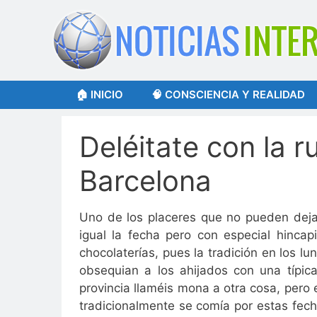
Saltar
al
contenido
🏠 INICIO
🧠 CONSCIENCIA Y REALIDAD
Deléitate con la r
Barcelona
Uno de los placeres que no pueden dejar
igual la fecha pero con especial hinca
chocolaterías, pues la tradición en los 
obsequian a los ahijados con una típ
provincia llaméis mona a otra cosa, pero
tradicionalmente se comía por estas fecha