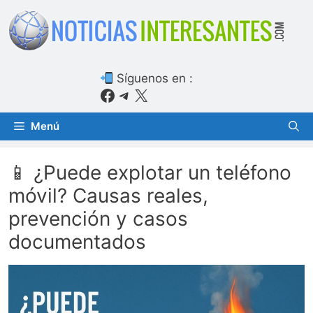
Saltar
al
contenido
Síguenos en :
Facebook
Telegram
X
Menú
📱 ¿Puede explotar un teléfono
móvil? Causas reales,
prevención y casos
documentados