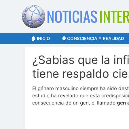
Saltar
al
contenido
🏠 INICIO
🧠 CONSCIENCIA Y REALIDAD
¿Sabias que la in
tiene respaldo cie
El género masculino siempre ha sido desta
estudio ha revelado que esta predisposic
consecuencia de un gen, el llamado
gen 