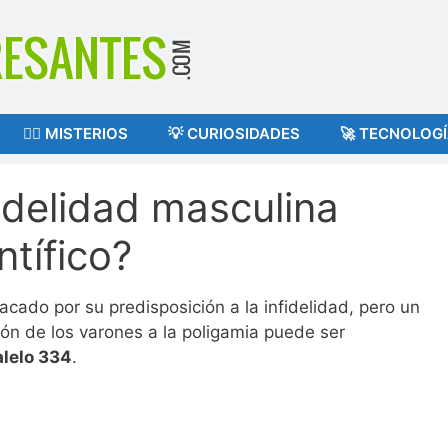
🕵️‍♂️ MISTERIOS
💡 CURIOSIDADES
🚀 TECNOLOG
fidelidad masculina
ntífico?
cado por su predisposición a la infidelidad, pero un
ión de los varones a la poligamia puede ser
alelo 334
.