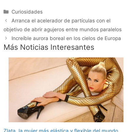
Categorías
Curiosidades
Arranca el acelerador de partículas con el
objetivo de abrir agujeros entre mundos paralelos
Increíble aurora boreal en los cielos de Europa
Más Noticias Interesantes
Zlata, la mujer más elástica y flexible del mundo