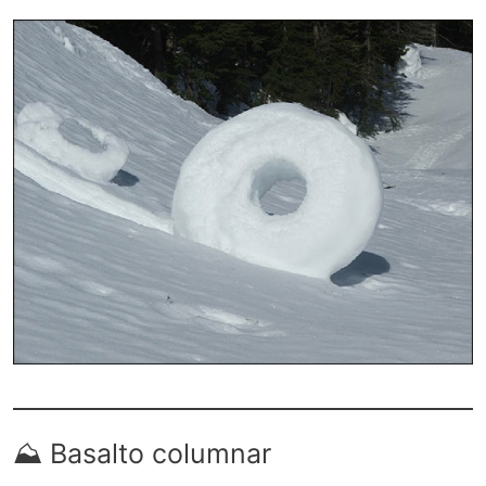
⛰️ Basalto columnar