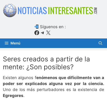
Saltar
al
contenido
Síguenos en :
Facebook
Telegram
X
Menú
Seres creados a partir de la
mente: ¿Son posibles?
Existen algunos f
enómenos que difícilmente van a
poder ser explicados alguna vez por la ciencia.
Uno de los más perturbadores es la existencia de
Egregores
.