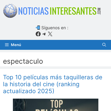
Saltar
al
contenido
Síguenos en :
Facebook
Telegram
X
Menú
espectaculo
Top 10 películas más taquilleras de
la historia del cine (ranking
actualizado 2025)