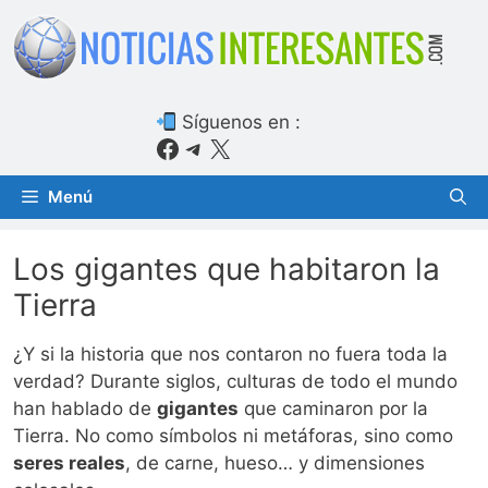
Saltar
al
contenido
Síguenos en :
Facebook
Telegram
X
Menú
Los gigantes que habitaron la
Tierra
¿Y si la historia que nos contaron no fuera toda la
verdad? Durante siglos, culturas de todo el mundo
han hablado de
gigantes
que caminaron por la
Tierra. No como símbolos ni metáforas, sino como
seres reales
, de carne, hueso… y dimensiones