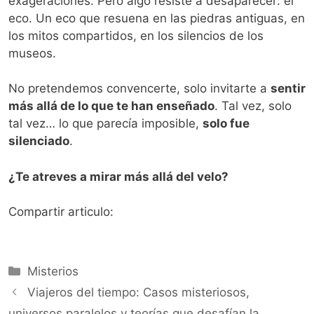
exageraciones. Pero algo resiste a desaparecer: el
eco. Un eco que resuena en las piedras antiguas, en
los mitos compartidos, en los silencios de los
museos.
No pretendemos convencerte, solo invitarte a
sentir
más allá de lo que te han enseñado
. Tal vez, solo
tal vez… lo que parecía imposible,
solo fue
silenciado
.
¿Te atreves a mirar más allá del velo?
Compartir articulo:
Categorías
Misterios
Viajeros del tiempo: Casos misteriosos,
universos paralelos y teorías que desafían la