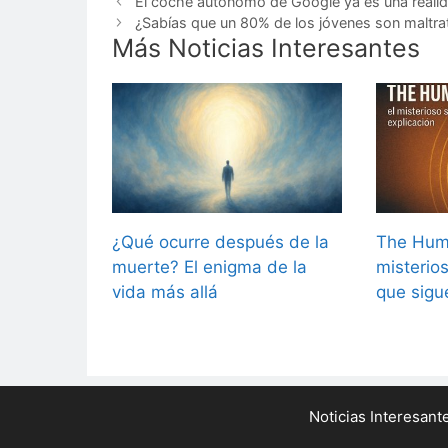
El coche autónomo de Google ya es una reali
¿Sabías que un 80% de los jóvenes son maltra
Más Noticias Interesantes
¿Qué ocurre después de la
The Hum 
muerte? El enigma de la
misterio
vida más allá
que sigu
Noticias Interesan