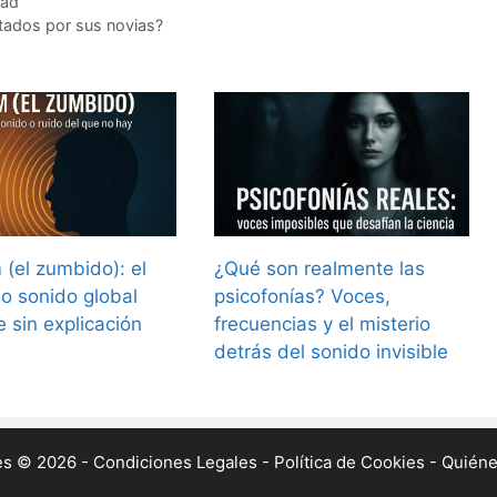
dad
tados por sus novias?
(el zumbido): el
¿Qué son realmente las
so sonido global
psicofonías? Voces,
e sin explicación
frecuencias y el misterio
detrás del sonido invisible
tes © 2026 -
Condiciones Legales
-
Política de Cookies
-
Quién