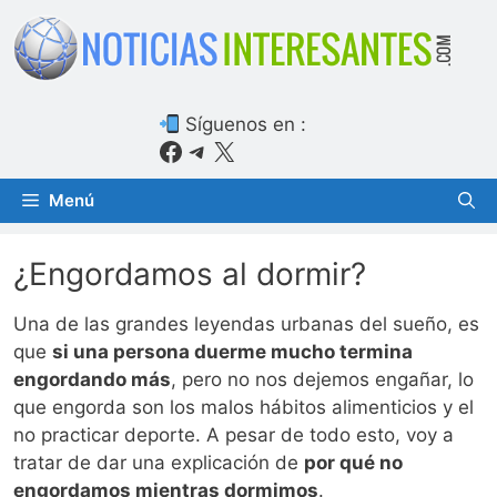
Saltar
al
contenido
Síguenos en :
Facebook
Telegram
X
Menú
¿Engordamos al dormir?
Una de las grandes leyendas urbanas del sueño, es
que
si una persona duerme mucho termina
engordando más
, pero no nos dejemos engañar, lo
que engorda son los malos hábitos alimenticios y el
no practicar deporte. A pesar de todo esto, voy a
tratar de dar una explicación de
por qué no
engordamos mientras dormimos
.