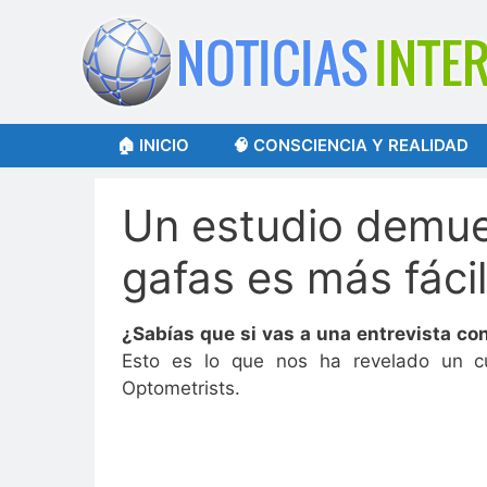
Saltar
al
contenido
🏠 INICIO
🧠 CONSCIENCIA Y REALIDAD
Un estudio demues
gafas es más fáci
¿Sabías que si vas a una entrevista c
Esto es lo que nos ha revelado un cur
Optometrists.