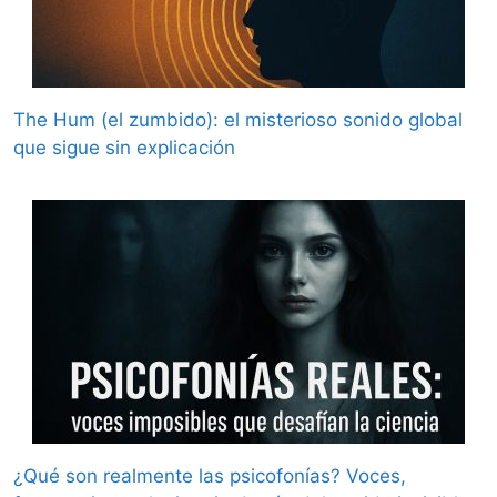
The Hum (el zumbido): el misterioso sonido global
que sigue sin explicación
¿Qué son realmente las psicofonías? Voces,