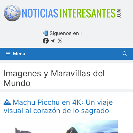
Saltar
al
contenido
Síguenos en :
Facebook
Telegram
X
Menú
Imagenes y Maravillas del
Mundo
🌄 Machu Picchu en 4K: Un viaje
visual al corazón de lo sagrado