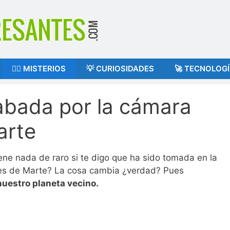
🕵️‍♂️ MISTERIOS
💡 CURIOSIDADES
🚀 TECNOLOG
abada por la cámara
arte
ene nada de raro si te digo que ha sido tomada en la
e es de Marte? La cosa cambia ¿verdad? Pues
nuestro planeta vecino.