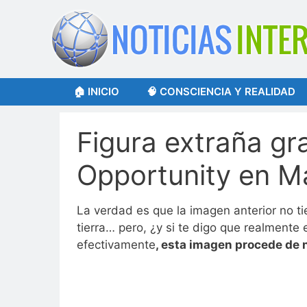
Saltar
al
contenido
🏠 INICIO
🧠 CONSCIENCIA Y REALIDAD
Figura extraña gr
Opportunity en M
La verdad es que la imagen anterior no ti
tierra… pero, ¿y si te digo que realment
efectivamente
, esta imagen procede de 